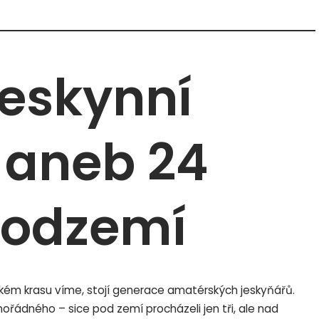
jeskynní
– aneb 24
podzemí
vském krasu víme, stojí generace amatérských jeskyňářů.
ořádného – sice pod zemí procházeli jen tři, ale nad