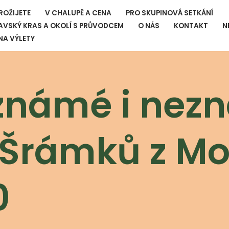
ROŽIJETE
V CHALUPĚ A CENA
PRO SKUPINOVÁ SETKÁNÍ
VSKÝ KRAS A OKOLÍ S PRŮVODCEM
O NÁS
KONTAKT
N
 NA VÝLETY
 známé i ne
d Šrámků z M
0