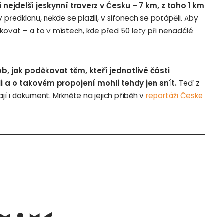
i
nejdelší jeskynní traverz v Česku – 7 km, z toho 1 km
v předklonu, někde se plazili, v sifonech se potápěli. Aby
kovat – a to v místech, kde před 50 lety při nenadálé
ob, jak poděkovat těm, kteří jednotlivé části
 a o takovém propojení mohli tehdy jen snít.
Teď z
jí i dokument. Mrkněte na jejich příběh v
reportáži České