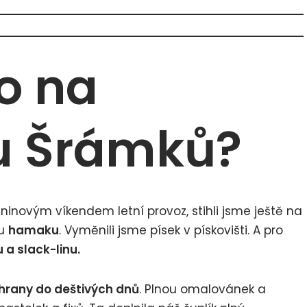
o na
u Šrámků?
ninovým víkendem letní provoz, stihli jsme ještě na
nu
hamaku
. Vyměnili jsme písek v pískovišti. A pro
 a slack-linu.
chrany do deštivých dnů
. Plnou omalovánek a