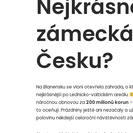
Nejkrásn
zámecká
Česku?
Na Blanensku se vloni otevřela zahrada, o k
nejkrásnější po Lednicko-valtickém areálu
náročnou obnovou za
200 milionů korun
–
to oceňují. Prázdniny ještě ani nezačaly a už
polovinu někdejší celoroční návštěvnosti z