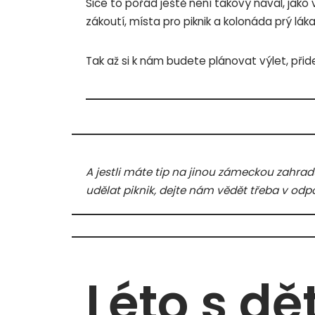
Sice to pořád ještě není takový nával, jako
zákoutí, místa pro piknik a kolonáda prý láka
Tak až si k nám budete plánovat výlet, přidej
A jestli máte tip na jinou zámeckou zahrad
udělat piknik, dejte nám vědět třeba v odp
Léto s dě