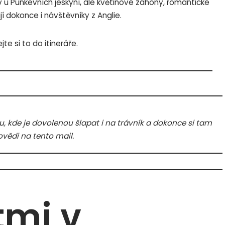
 v u Punkevních jeskyní, ale květinové záhony, romantické
jí dokonce i návštěvníky z Anglie.
te si to do itineráře.
u, kde je dovolenou šlapat i na trávník a dokonce si tam
ovědi na tento mail.
tmi v