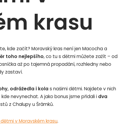
ém krasu
íte, kde začít? Moravský kras není jen Macocha a
ěr toho nejlepšího
, co tu s dětmi můžete zažít – od
kosníčka až po tajemná propadání, rozhledny nebo
dy zastaví.
ohy, odrážedla i kola
s našimi dětmi. Najdete v nich
 kde nevynechat. A jako bonus jsme přidali i
dva
stů z Chalupy u Šrámků.
 dětmi v Moravském krasu
.