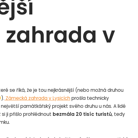
ější
 zahrada v
teré se říká, že je tou nejkrásnější (nebo možná druhou
).
Zámecká zahrada v Lysicích
prošla technicky
 největší památkářský projekt svého druhu u nás. A lidé
 si ji přišlo prohlédnout
bezmála 20 tisíc turistů
, tedy
ámku.