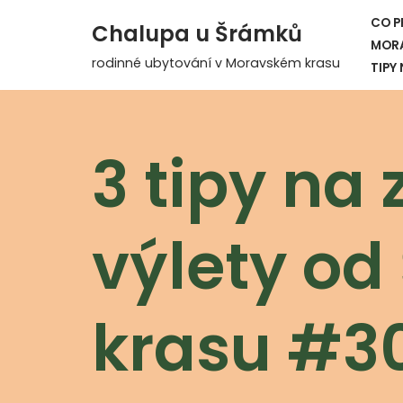
CO P
Chalupa u Šrámků
MORA
Přeskočit
rodinné ubytování v Moravském krasu
TIPY
na
obsah
3 tipy na
výlety o
krasu #3