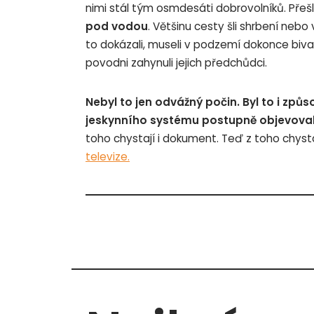
nimi stál tým osmdesáti dobrovolníků. Přešl
pod vodou
. Většinu cesty šli shrbení nebo 
to dokázali, museli v podzemí dokonce biva
povodni zahynuli jejich předchůdci.
Nebyl to jen odvážný počin. Byl to i způs
jeskynního systému postupně objevovali
toho chystají i dokument. Teď z toho chysta
televize.