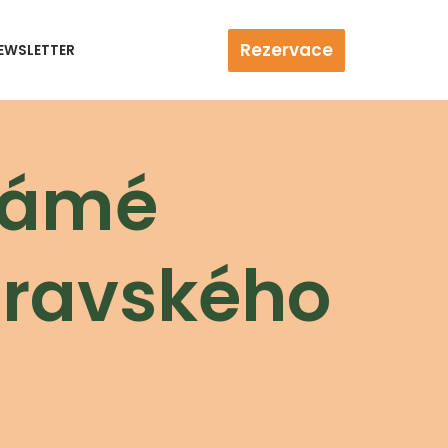
Rezervace
EWSLETTER
známé
oravského